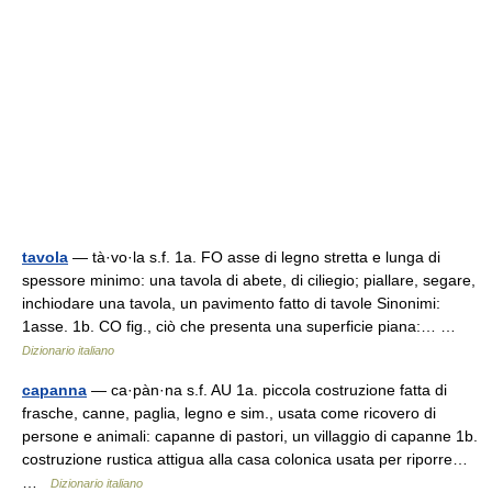
tavola
— tà·vo·la s.f. 1a. FO asse di legno stretta e lunga di
spessore minimo: una tavola di abete, di ciliegio; piallare, segare,
inchiodare una tavola, un pavimento fatto di tavole Sinonimi:
1asse. 1b. CO fig., ciò che presenta una superficie piana:… …
Dizionario italiano
capanna
— ca·pàn·na s.f. AU 1a. piccola costruzione fatta di
frasche, canne, paglia, legno e sim., usata come ricovero di
persone e animali: capanne di pastori, un villaggio di capanne 1b.
costruzione rustica attigua alla casa colonica usata per riporre…
…
Dizionario italiano