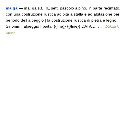
malga
— màl·ga s.f. RE sett. pascolo alpino, in parte recintato,
con una costruzione rustica adibita a stalla e ad abitazione per il
periodo dell alpeggio | la costruzione rustica di pietra e legno
Sinonimi: alpeggio | baita. {{line}} {{/line}} DATA:… …
Dizionario
italiano