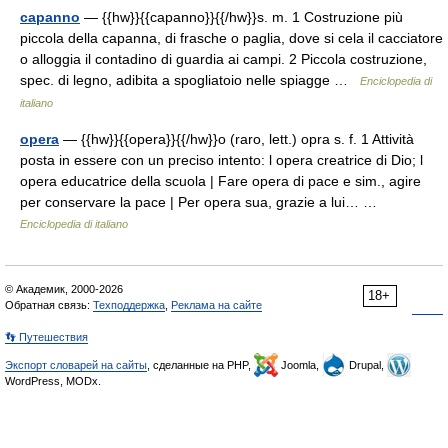
capanno
— {{hw}}{{capanno}}{{/hw}}s. m. 1 Costruzione più
piccola della capanna, di frasche o paglia, dove si cela il cacciatore
o alloggia il contadino di guardia ai campi. 2 Piccola costruzione,
spec. di legno, adibita a spogliatoio nelle spiagge …
Enciclopedia di
italiano
opera
— {{hw}}{{opera}}{{/hw}}o (raro, lett.) opra s. f. 1 Attività
posta in essere con un preciso intento: l opera creatrice di Dio; l
opera educatrice della scuola | Fare opera di pace e sim., agire
per conservare la pace | Per opera sua, grazie a lui… …
Enciclopedia di italiano
© Академик, 2000-2026
18+
Обратная связь:
Техподдержка
,
Реклама на сайте
👣 Путешествия
Экспорт словарей на сайты
, сделанные на PHP,
Joomla,
Drupal,
WordPress, MODx.