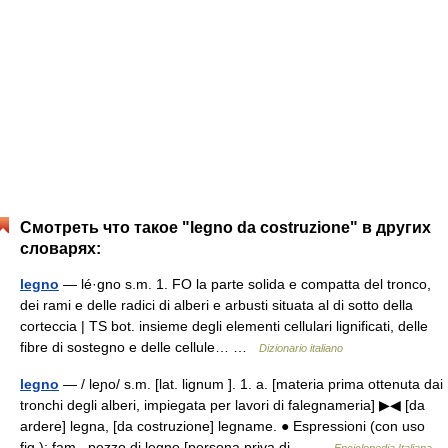
Смотреть что такое "legno da costruzione" в других
словарях:
legno
— lé·gno s.m. 1. FO la parte solida e compatta del tronco,
dei rami e delle radici di alberi e arbusti situata al di sotto della
corteccia | TS bot. insieme degli elementi cellulari lignificati, delle
fibre di sostegno e delle cellule… …
Dizionario italiano
legno
— / leɲo/ s.m. [lat. lignum ]. 1. a. [materia prima ottenuta dai
tronchi degli alberi, impiegata per lavori di falegnameria] ▶◀ [da
ardere] legna, [da costruzione] legname. ● Espressioni (con uso
fig.): fam., pezzo di legno [persona priva di… …