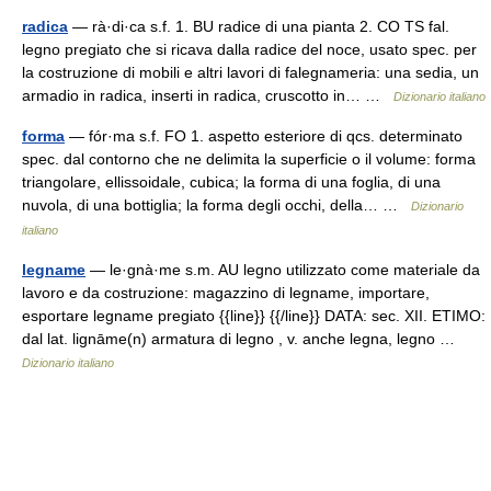
radica
— rà·di·ca s.f. 1. BU radice di una pianta 2. CO TS fal.
legno pregiato che si ricava dalla radice del noce, usato spec. per
la costruzione di mobili e altri lavori di falegnameria: una sedia, un
armadio in radica, inserti in radica, cruscotto in… …
Dizionario italiano
forma
— fór·ma s.f. FO 1. aspetto esteriore di qcs. determinato
spec. dal contorno che ne delimita la superficie o il volume: forma
triangolare, ellissoidale, cubica; la forma di una foglia, di una
nuvola, di una bottiglia; la forma degli occhi, della… …
Dizionario
italiano
legname
— le·gnà·me s.m. AU legno utilizzato come materiale da
lavoro e da costruzione: magazzino di legname, importare,
esportare legname pregiato {{line}} {{/line}} DATA: sec. XII. ETIMO:
dal lat. lignāme(n) armatura di legno , v. anche legna, legno …
Dizionario italiano